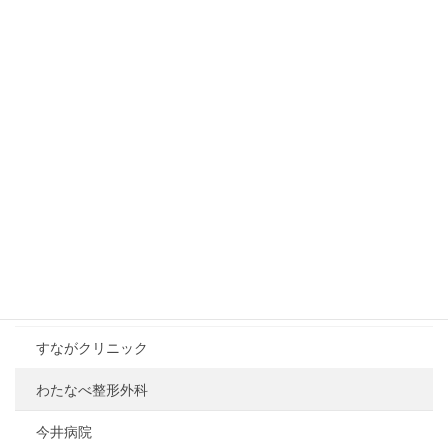
アレルギー科
リウマチ科
リハビリテーション科
小松原ペインクリニック
足利整形外科はしもとクリニック
鹿島整形外科
鈴木病院
足利赤十字病院
すながクリニック
わたなべ整形外科
今井病院