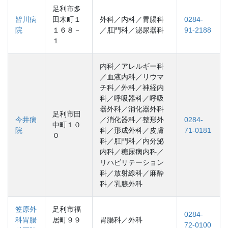
足利市多
皆川病
田木町１
外科／内科／胃腸科
0284-
院
１６８－
／肛門科／泌尿器科
91-2188
１
内科／アレルギー科
／血液内科／リウマ
チ科／外科／神経内
科／呼吸器科／呼吸
器外科／消化器外科
足利市田
今井病
／消化器科／整形外
0284-
中町１０
院
科／形成外科／皮膚
71-0181
０
科／肛門科／内分泌
内科／糖尿病内科／
リハビリテーション
科／放射線科／麻酔
科／乳腺外科
笠原外
足利市福
0284-
科胃腸
居町９９
胃腸科／外科
72-0100