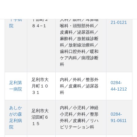
ション科／形成外科
足利赤
足利市五
／脳神経外科／産婦
0284-
十字病
十部町２
人科／眼科／耳鼻咽
21-0121
院
８４−１
喉科・頭頸部外科／
皮膚科／泌尿器科／
麻酔科／放射線診断
科／放射線治療科／
歯科口腔外科／暖和
ケア内科／病理診断
科
足利市大
内科／外科／整形外
足利第
0284-
月町１０
科／皮膚科／泌尿器
一病院
44-1212
３１
科
あしか
内科／小児科／神経
足利市大
がの森
小児科／外科／整形
0284-
沼田町６
足利病
外科／皮膚科／リハ
91-0611
１５
院
ビリテーション科