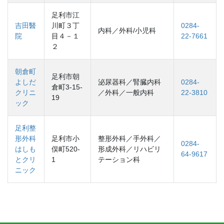
足利市江
吉田醫
川町３丁
0284-
内科／外科/小児科
院
目４－１
22-7661
２
朝倉町
足利市朝
よしだ
泌尿器科／腎臓内科
0284-
倉町3-15-
クリニ
／外科／一般内科
22-3810
19
ック
足利整
形外科
足利市小
整形外科／手外科／
0284-
はしも
俣町520-
形成外科／リハビリ
64-9617
とクリ
1
テーション科
ニック