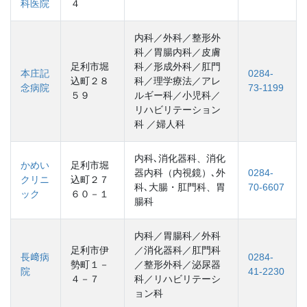
科医院
４
内科／外科／整形外
科／胃腸内科／皮膚
足利市堀
科／形成外科／肛門
本庄記
0284-
込町２８
科／理学療法／アレ
念病院
73-1199
５９
ルギー科／小児科／
リハビリテーション
科 ／婦人科
内科､消化器科、消化
かめい
足利市堀
器内科（内視鏡）､外
0284-
クリニ
込町２７
科､大腸・肛門科、胃
70-6607
ック
６０－１
腸科
内科／胃腸科／外科
足利市伊
／消化器科／肛門科
長﨑病
0284-
勢町１－
／整形外科／泌尿器
院
41-2230
４－７
科／リハビリテーシ
ョン科