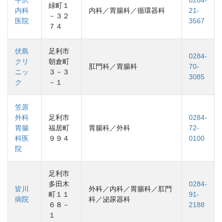
緑町１
内科
内科／胃腸科／循環器科
21-
－３２
医院
3567
７４
伏島
足利市
0284-
クリ
朝倉町
肛門科／胃腸科
70-
ニッ
３－３
3085
ク
－１
笠原
外科
足利市
0284-
胃腸
福居町
胃腸科／外科
72-
科医
９９４
0100
院
足利市
多田木
0284-
皆川
外科／内科／胃腸科／肛門
町１１
91-
病院
科／泌尿器科
６８－
2188
１