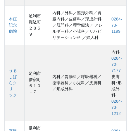
内科／外科／整形外科／胃
足利市
本庄
腸内科／皮膚科／形成外科
0284-
堀込町
記念
／肛門科／理学療法／ アレ
73-
２８５
病院
ルギー科／小児科／リハビ
1199
９
リテーション科 ／婦人科
内科
0284-
70-
うる
7177
足利市
しば
内科／胃腸科／呼吸器科／
皮膚
借宿町
らク
循環器科／小児科／皮膚科
科･形
６１０
リニ
／形成外科
成外
－７
ック
科
0284-
73-
1212
足利市
平沢
0284-