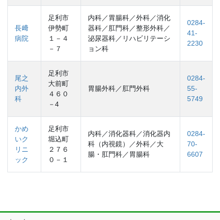
足利市
内科／胃腸科／外科／消化
0284-
長﨑
伊勢町
器科／肛門科／整形外科／
41-
病院
１－４
泌尿器科／リハビリテーシ
2230
－７
ョン科
足利市
尾之
0284-
大前町
内外
胃腸外科／肛門外科
55-
４６０
科
5749
－4
かめ
足利市
内科／消化器科／消化器内
0284-
いク
堀込町
科（内視鏡）／外科／大
70-
リニ
２７６
腸・肛門科／胃腸科
6607
ック
０－１