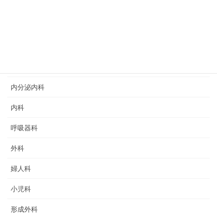
アレルギー科
リウマチ科
リハビリテーション科
乳腺外科
内分泌内科
内科
呼吸器科
外科
婦人科
小児科
形成外科