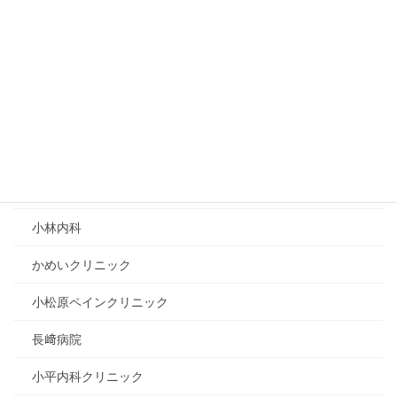
足利中央病院
福地医院
筑波医院
柳田医院
前沢病院
本庄記念病院
小林内科
かめいクリニック
小松原ペインクリニック
長﨑病院
小平内科クリニック