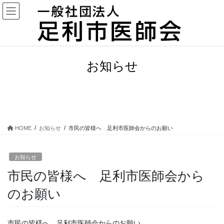
コ
ナ
ン
ビ
テ
ゲ
ン
ー
ツ
シ
に
ョ
お知らせ
移
ン
動
に
移
動
HOME
お知らせ
市民の皆様へ 足利市医師会からのお願い
お知らせ
市民の皆様へ 足利市医師会から
のお願い
市民の皆様へ 足利市医師会からのお願い