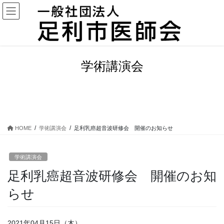
コ
ナ
ン
ビ
テ
ゲ
ン
ー
ツ
シ
に
ョ
学術講演会
移
ン
動
に
移
動
HOME
学術講演会
足利乳癌超音波研修会 開催のお知らせ
学術講演会
足利乳癌超音波研修会 開催のお知
らせ
2021年04月15日（木）