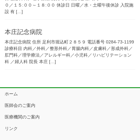
０／１５:００～１８:００ 休診日 日曜／水・土曜午後休診 入院施
設 有 […]
本庄記念病院
本庄記念病院 住所 足利市堀込町２８５９ 電話番号 0284-73-1199
診療科目 内科／外科／整形外科／胃腸内科／皮膚科／形成外科／
肛門科／理学療法／アレルギー科／小児科／リハビリテーション
科 ／婦人科 院長 本庄 […]
ホーム
医師会のご案内
医療機関のご案内
リンク