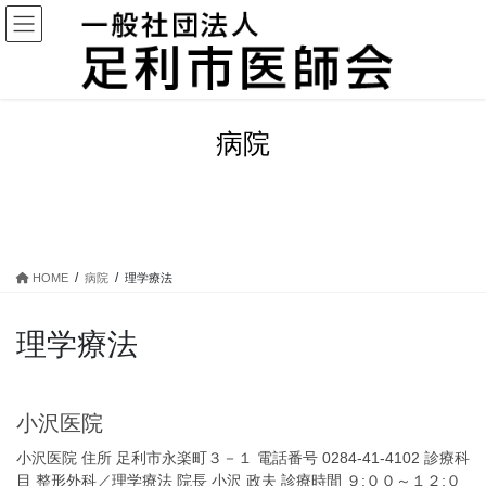
コ
ナ
ン
ビ
テ
ゲ
ン
ー
ツ
シ
に
ョ
病院
移
ン
動
に
移
動
HOME
病院
理学療法
理学療法
小沢医院
小沢医院 住所 足利市永楽町３－１ 電話番号 0284-41-4102 診療科
目 整形外科／理学療法 院長 小沢 政夫 診療時間 ９:００～１２:０