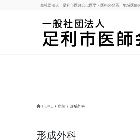
コ
ナ
一般社団法人 足利市医師会は医学・医術の発展、地域医療
ン
ビ
テ
ゲ
ン
ー
ツ
シ
に
ョ
移
ン
動
に
移
動
HOME
病院
形成外科
形成外科