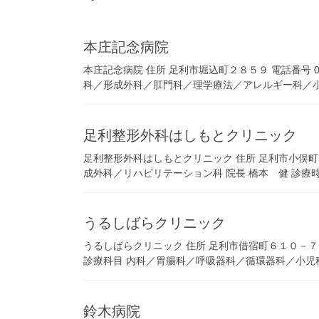
本庄記念病院
本庄記念病院 住所 足利市堀込町２８５９ 電話番号 02
科／形成外科／肛門科／理学療法／アレルギー科／小児
足利整形外科はしもとクリニック
足利整形外科はしもとクリニック 住所 足利市小俣町520-
成外科／リハビリテーション科 院長 橋本 健 診療時間 9
うるしばらクリニック
うるしばらクリニック 住所 足利市借宿町６１０－７ 電話番号 
診療科目 内科／胃腸科／呼吸器科／循環器科／小児科 
鈴木病院