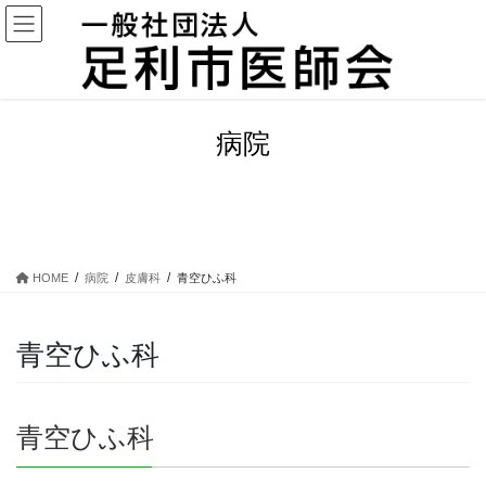
コ
ナ
ン
ビ
テ
ゲ
ン
ー
ツ
シ
に
ョ
病院
移
ン
動
に
移
動
HOME
病院
皮膚科
青空ひふ科
青空ひふ科
青空ひふ科