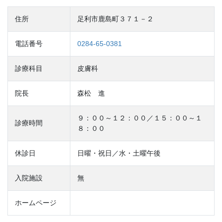
住所
足利市鹿島町３７１－２
電話番号
0284-65-0381
診療科目
皮膚科
院長
森松 進
９：００～１２：００／１５：００～１
診療時間
８：００
休診日
日曜・祝日／水・土曜午後
入院施設
無
ホームページ