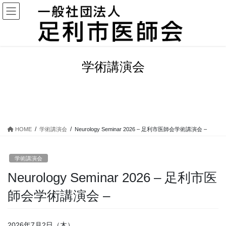
コ
ナ
ン
ビ
テ
ゲ
ン
ー
ツ
シ
に
ョ
学術講演会
移
ン
動
に
移
動
HOME
学術講演会
Neurology Seminar 2026 – 足利市医師会学術講演会 –
学術講演会
Neurology Seminar 2026 – 足利市医
師会学術講演会 –
2026年7月2日（木）