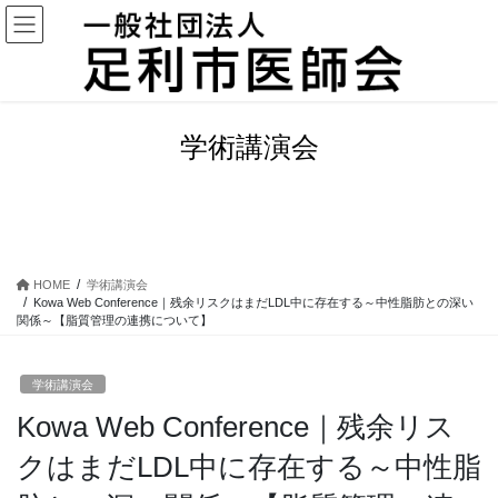
コ
ナ
ン
ビ
テ
ゲ
ン
ー
ツ
シ
に
ョ
学術講演会
移
ン
動
に
移
動
HOME
学術講演会
Kowa Web Conference｜残余リスクはまだLDL中に存在する～中性脂肪との深い
関係～【脂質管理の連携について】
学術講演会
Kowa Web Conference｜残余リス
クはまだLDL中に存在する～中性脂