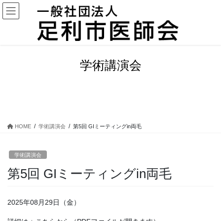
コ
ナ
ン
ビ
テ
ゲ
ン
ー
ツ
シ
に
ョ
学術講演会
移
ン
動
に
移
動
HOME
学術講演会
第5回 GIミーティングin両毛
学術講演会
第5回 GIミーティングin両毛
2025年08月29日（金）