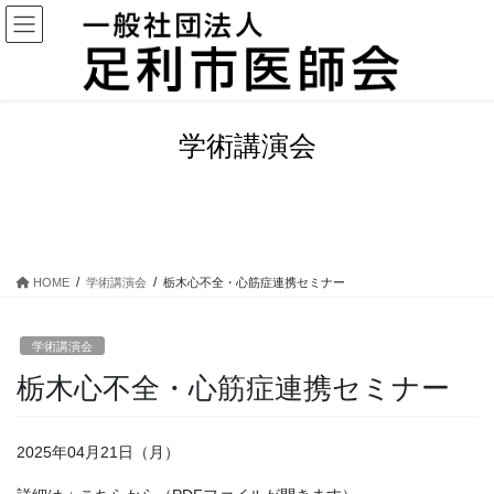
コ
ナ
ン
ビ
テ
ゲ
ン
ー
ツ
シ
に
ョ
学術講演会
移
ン
動
に
移
動
HOME
学術講演会
栃木心不全・心筋症連携セミナー
学術講演会
栃木心不全・心筋症連携セミナー
2025年04月21日（月）